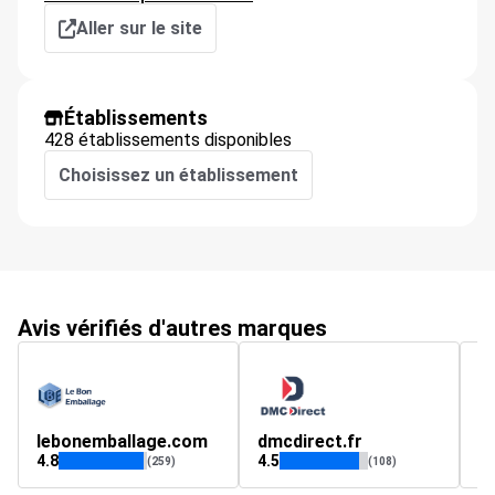
Aller sur le site
Établissements
428 établissements disponibles
Choisissez un établissement
Avis vérifiés d'autres marques
lebonemballage.com
dmcdirect.fr
M
4.8
4.5
4.
(259)
(108)