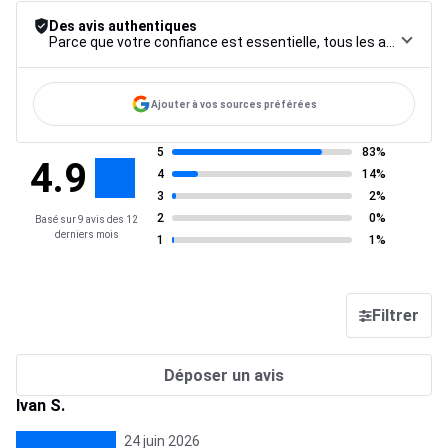
Des avis authentiques
Parce que votre confiance est essentielle, tous les avis font l’objet d’une procédure de contrôle rigoureuse, de leur collecte à leur modération, jusqu’à leur mise en ligne, afin de garantir une fiabilité maximale.
Ajouter à vos sources préférées
5
83%
4.9
4
14%
3
2%
2
0%
Basé sur 9 avis des 12
derniers mois
1
1%
Filtrer
Déposer un avis
Ivan S.
24 juin 2026