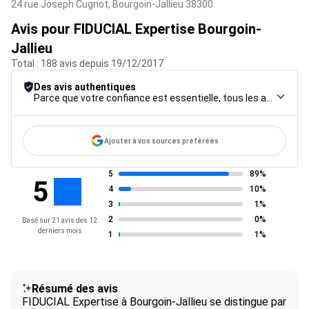
24 rue Joseph Cugnot,
Bourgoin-Jallieu
38300
Avis pour FIDUCIAL Expertise Bourgoin-
Jallieu
Total : 188 avis depuis 19/12/2017
Des avis authentiques
Parce que votre confiance est essentielle, tous les avis font l’objet d’une procédure de contrôle rigoureuse, de leur collecte à leur modération, jusqu’à leur mise en ligne, afin de garantir une fiabilité maximale.
Ajouter à vos sources préférées
5
89%
5
4
10%
3
1%
2
0%
Basé sur 21 avis des 12
derniers mois
1
1%
Résumé des avis
FIDUCIAL Expertise à Bourgoin-Jallieu se distingue par