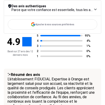
Des avis authentiques
Parce que votre confiance est essentielle, tous les avis font l’objet d’une procédure de contrôle rigoureuse, de leur collecte à leur modération, jusqu’à leur mise en ligne, afin de garantir une fiabilité maximale.
Ajouter à vos sources préférées
5
95%
4.9
4
4%
3
1%
2
0%
Basé sur 27 avis des 12
derniers mois
1
0%
Résumé des avis
L'établissement FIDUCIAL Expertise à Orange est
largement salué pour son accueil, sa réactivité et la
qualité de conseils prodigués. Les clients apprécient
la proximité et l'efficacité de l'équipe, renforçant une
collaboration de confiance. Au fil des années, de
nombreux avis louent la compétence et le