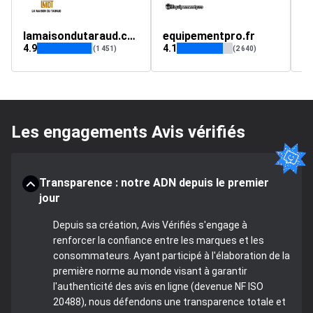
lamaisondutaraud.com
equipementpro.fr
w
4.9
4.1
4.
(1 451)
(2 640)
Les engagements Avis vérifiés
Transparence : notre ADN depuis le premier
jour
Depuis sa création, Avis Vérifiés s'engage à
renforcer la confiance entre les marques et les
consommateurs. Ayant participé à l'élaboration de la
première norme au monde visant à garantir
l'authenticité des avis en ligne (devenue NF ISO
20488), nous défendons une transparence totale et