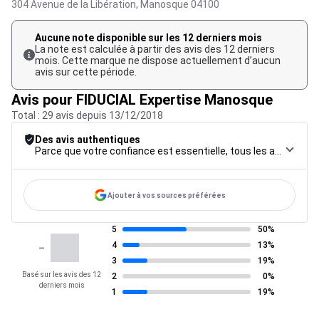
304 Avenue de la Libération,
Manosque
04100
Aucune note disponible sur les 12 derniers mois
La note est calculée à partir des avis des 12 derniers
mois. Cette marque ne dispose actuellement d’aucun
avis sur cette période.
Avis pour FIDUCIAL Expertise Manosque
Total : 29 avis depuis 13/12/2018
Des avis authentiques
Parce que votre confiance est essentielle, tous les avis font l’objet d’une procédure de contrôle rigoureuse, de leur collecte à leur modération, jusqu’à leur mise en ligne, afin de garantir une fiabilité maximale.
Ajouter à vos sources préférées
5
50%
-
4
13%
3
19%
Basé sur les avis des 12
2
0%
derniers mois
1
19%