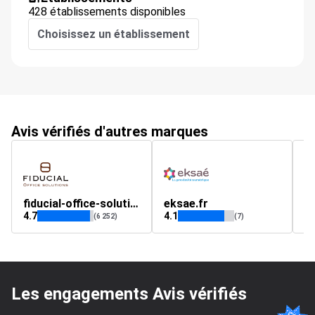
428 établissements disponibles
Choisissez un établissement
Avis vérifiés d'autres marques
fiducial-office-solutions.fr
eksae.fr
e
4.7
4.1
4.
(6 252)
(7)
Les engagements Avis vérifiés