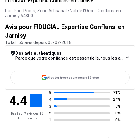
FIDUCIAL Expertise Conflans-en-Jarnisy
Rue Paul Pross, Zone Artisanale Val de l'Orne,
Conflans-en-
Jarnisy
54800
Avis pour FIDUCIAL Expertise Conflans-en-
Jarnisy
Total : 55 avis depuis 05/07/2018
Des avis authentiques
Parce que votre confiance est essentielle, tous les avis font l’objet d’une procédure de contrôle rigoureuse, de leur collecte à leur modération, jusqu’à leur mise en ligne, afin de garantir une fiabilité maximale.
Ajouter à vos sources préférées
5
71%
4.4
4
24%
3
5%
2
0%
Basé sur 7 avis des 12
derniers mois
1
0%