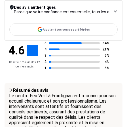
Des avis authentiques
Parce que votre confiance est essentielle, tous les avis font l’objet d’une procédure de contrôle rigoureuse, de leur collecte à leur modération, jusqu’à leur mise en ligne, afin de garantir une fiabilité maximale.
Ajouter à vos sources préférées
5
64%
4.6
4
21%
3
5%
2
4%
Basé sur 75 avis des 12
derniers mois
1
5%
Résumé des avis
Le centre Feu Vert à Frontignan est reconnu pour son
accueil chaleureux et son professionnalisme. Les
intervenants sont attentifs et fournissent des
conseils pertinents, assurant des prestations de
qualité dans le respect des délais. Les clients
apprécient également la proximité et la mise en