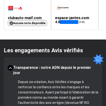
clubauto-maif.com
espace-jantes.com
g
4.8
4.
(328)
Aucune note disponible
Les engagements Avis vérifiés
Transparence : notre ADN depuis le premier
jour
Depuis sa création, Avis Vérifiés s'engage à
renforcer la confiance entre les marques et les
consommateurs. Ayant participé à l'élaboration de la
première norme au monde visant à garantir
l'authenticité des avis en ligne (devenue NF ISO