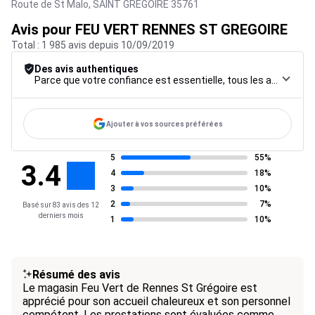
Route de St Malo,
SAINT GREGOIRE
35761
Avis pour FEU VERT RENNES ST GREGOIRE
Total : 1 985 avis depuis 10/09/2019
Des avis authentiques
Parce que votre confiance est essentielle, tous les avis font l’objet d’une procédure de contrôle rigoureuse, de leur collecte à leur modération, jusqu’à leur mise en ligne, afin de garantir une fiabilité maximale.
Ajouter à vos sources préférées
5
55%
3.4
4
18%
3
10%
2
7%
Basé sur 83 avis des 12
derniers mois
1
10%
Résumé des avis
Le magasin Feu Vert de Rennes St Grégoire est
apprécié pour son accueil chaleureux et son personnel
compétent. Les prestations sont évaluées comme