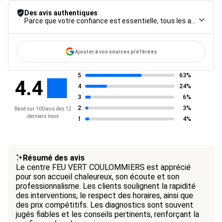
Des avis authentiques
Parce que votre confiance est essentielle, tous les avis font l’objet d’une procédure de contrôle rigoureuse, de leur collecte à leur modération, jusqu’à leur mise en ligne, afin de garantir une fiabilité maximale.
Ajouter à vos sources préférées
5
63%
4.4
4
24%
3
6%
2
3%
Basé sur 100 avis des 12
derniers mois
1
4%
Résumé des avis
Le centre FEU VERT COULOMMIERS est apprécié
pour son accueil chaleureux, son écoute et son
professionnalisme. Les clients soulignent la rapidité
des interventions, le respect des horaires, ainsi que
des prix compétitifs. Les diagnostics sont souvent
jugés fiables et les conseils pertinents, renforçant la