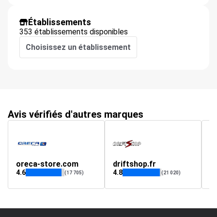
Établissements
353 établissements disponibles
Choisissez un établissement
Avis vérifiés d'autres marques
oreca-store.com
driftshop.fr
e
4.6
4.8
4.
(17 705)
(21 020)