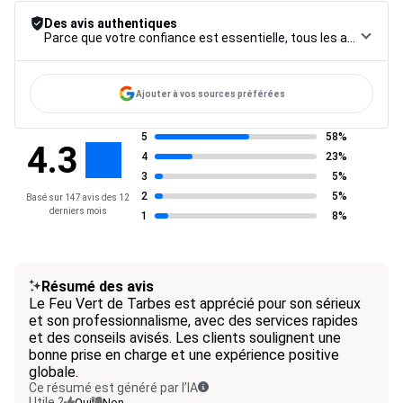
Des avis authentiques
Parce que votre confiance est essentielle, tous les avis font l’objet d’une procédure de contrôle rigoureuse, de leur collecte à leur modération, jusqu’à leur mise en ligne, afin de garantir une fiabilité maximale.
Ajouter à vos sources préférées
5
58%
4.3
4
23%
3
5%
2
5%
Basé sur 147 avis des 12
derniers mois
1
8%
Résumé des avis
Le Feu Vert de Tarbes est apprécié pour son sérieux
et son professionnalisme, avec des services rapides
et des conseils avisés. Les clients soulignent une
bonne prise en charge et une expérience positive
globale.
Ce résumé est généré par l’IA
Utile ?
Oui
Non