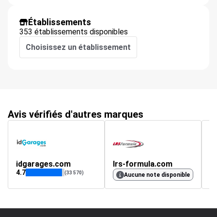
Établissements
353 établissements disponibles
Choisissez un établissement
Avis vérifiés d'autres marques
idgarages.com
lrs-formula.com
pi
4.7
4.
(33 570)
Aucune note disponible