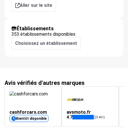
Aller sur le site
Établissements
353 établissements disponibles
Choisissez un établissement
Avis vérifiés d'autres marques
cashforcars.com
avsmoto.fr
p
4.7
4.
(3 401)
Bientôt disponible