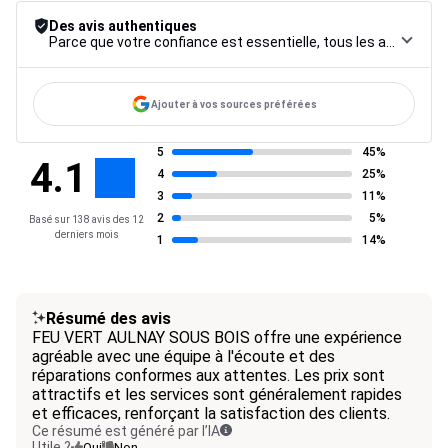
Des avis authentiques
Parce que votre confiance est essentielle, tous les avis font l’objet d’une procédure de contrôle rigoureuse, de leur collecte à leur modération, jusqu’à leur mise en ligne, afin de garantir une fiabilité maximale.
Ajouter à vos sources préférées
5
45%
4.1
4
25%
3
11%
2
5%
Basé sur 138 avis des 12
derniers mois
1
14%
Résumé des avis
FEU VERT AULNAY SOUS BOIS offre une expérience
agréable avec une équipe à l'écoute et des
réparations conformes aux attentes. Les prix sont
attractifs et les services sont généralement rapides
et efficaces, renforçant la satisfaction des clients.
Ce résumé est généré par l’IA
Utile ?
Oui
Non