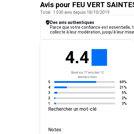
Avis pour FEU VERT SAIN
Total : 1 030 avis depuis 18/10/2019
Des avis authentiques
Parce que votre confiance est essentielle, t
collecte à leur modération, jusqu’à leur mise
4.4
Basé sur 77 avis des 12
derniers mois
5
69%
4
21%
3
5%
2
2%
1
3%
Rechercher un mot-clé
Notes :