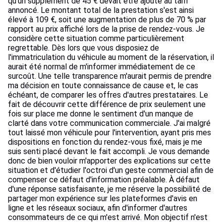
qu'un supplément de 45 € devait être ajouté au tarif
annoncé. Le montant total de la prestation s'est ainsi
élevé à 109 €, soit une augmentation de plus de 70 % par
rapport au prix affiché lors de la prise de rendez-vous. Je
considère cette situation comme particulièrement
regrettable. Dès lors que vous disposiez de
l'immatriculation du véhicule au moment de la réservation, il
aurait été normal de m'informer immédiatement de ce
surcoût. Une telle transparence m'aurait permis de prendre
ma décision en toute connaissance de cause et, le cas
échéant, de comparer les offres d'autres prestataires. Le
fait de découvrir cette différence de prix seulement une
fois sur place me donne le sentiment d'un manque de
clarté dans votre communication commerciale. J'ai malgré
tout laissé mon véhicule pour l'intervention, ayant pris mes
dispositions en fonction du rendez-vous fixé, mais je me
suis senti placé devant le fait accompli. Je vous demande
donc de bien vouloir m'apporter des explications sur cette
situation et d'étudier l'octroi d'un geste commercial afin de
compenser ce défaut d'information préalable. À défaut
d'une réponse satisfaisante, je me réserve la possibilité de
partager mon expérience sur les plateformes d'avis en
ligne et les réseaux sociaux, afin d'informer d'autres
consommateurs de ce qui m'est arrivé. Mon objectif n'est