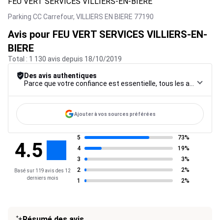
FEU VERT SERVICES VILLIERS-EN-BIERE
Parking CC Carrefour,
VILLIERS EN BIERE
77190
Avis pour FEU VERT SERVICES VILLIERS-EN-
BIERE
Total : 1 130 avis depuis 18/10/2019
Des avis authentiques
Parce que votre confiance est essentielle, tous les avis font l’objet d’une procédure de contrôle rigoureuse, de leur collecte à leur modération, jusqu’à leur mise en ligne, afin de garantir une fiabilité maximale.
Ajouter à vos sources préférées
5
73%
4.5
4
19%
3
3%
2
2%
Basé sur 119 avis des 12
derniers mois
1
2%
Résumé des avis