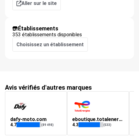
Aller sur le site
Établissements
353 établissements disponibles
Choisissez un établissement
Avis vérifiés d'autres marques
dafy-moto.com
eboutique.totalenergies.fr
S
4.7
4.3
4.
(89 498)
(533)