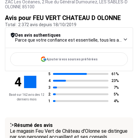
ZAC Les Océanes, 2 Rue du Général Dumouriez,
LES SABLES-D
OLONNE
85100
Avis pour FEU VERT CHATEAU D OLONNE
Total : 2 372 avis depuis 18/10/2019
Des avis authentiques
Parce que votre confiance est essentielle, tous les avis font l’objet d’une procédure de contrôle rigoureuse, de leur collecte à leur modération, jusqu’à leur mise en ligne, afin de garantir une fiabilité maximale.
Ajouter à vos sources préférées
5
61%
4
4
23%
3
7%
2
5%
Basé sur 162 avis des 12
derniers mois
1
4%
Résumé des avis
Le magasin Feu Vert de Château d'Olonne se distingue
par son personnel accueillant et ses conseils