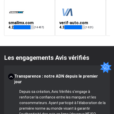
smallmx.com
verif-auto.com
S
4.2
4.3
4.
(14 457)
(1 021)
Les engagements Avis vérifiés
Transparence : notre ADN depuis le premier
jour
Depuis sa création, Avis Vérifiés s'engage à
renforcer la confiance entre les marques et les
consommateurs. Ayant participé à l'élaboration de la
première norme au monde visant à garantir