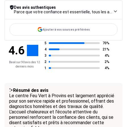
Des avis authentiques
Parce que votre confiance est essentielle, tous les avis font l’objet d’une procédure de contrôle rigoureuse, de leur collecte à leur modération, jusqu’à leur mise en ligne, afin de garantir une fiabilité maximale.
Ajouter à vos sources préférées
5
70%
4.6
4
21%
3
4%
2
2%
Basé sur 90 avis des 12
derniers mois
1
4%
Résumé des avis
Le centre Feu Vert à Provins est largement apprécié
pour son service rapide et professionnel, offrant des
diagnostics honnêtes et des travaux de qualité.
L'accueil chaleureux et l'écoute attentive du
personnel renforcent la confiance des clients, qui se
disent satisfaits et prêts à recommander cette