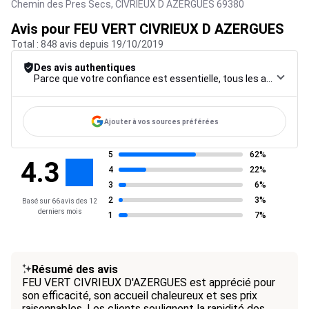
Chemin des Pres Secs,
CIVRIEUX D AZERGUES
69380
Avis pour FEU VERT CIVRIEUX D AZERGUES
Total : 848 avis depuis 19/10/2019
Des avis authentiques
Parce que votre confiance est essentielle, tous les avis font l’objet d’une procédure de contrôle rigoureuse, de leur collecte à leur modération, jusqu’à leur mise en ligne, afin de garantir une fiabilité maximale.
Ajouter à vos sources préférées
5
62%
4.3
4
22%
3
6%
2
3%
Basé sur 66 avis des 12
derniers mois
1
7%
Résumé des avis
FEU VERT CIVRIEUX D'AZERGUES est apprécié pour
son efficacité, son accueil chaleureux et ses prix
raisonnables. Les clients soulignent la rapidité des