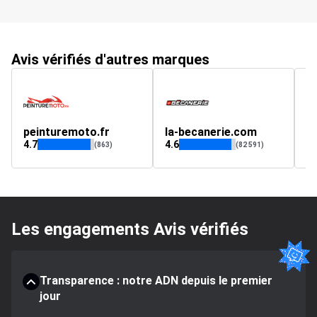
Avis vérifiés d'autres marques
peinturemoto.fr
la-becanerie.com
el
4.7
4.6
5
(863)
(82 591)
Les engagements Avis vérifiés
Transparence : notre ADN depuis le premier
jour