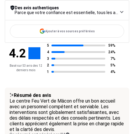
Des avis authentiques
Parce que votre confiance est essentielle, tous les avis font l’objet d’une procédure de contrôle rigoureuse, de leur collecte à leur modération, jusqu’à leur mise en ligne, afin de garantir une fiabilité maximale.
Ajouter à vos sources préférées
5
59%
4.2
4
24%
3
7%
2
5%
Basé sur 53 avis des 12
derniers mois
1
4%
Résumé des avis
Le centre Feu Vert de Mâcon offre un bon accueil
avec un personnel compétent et serviable. Les
interventions sont globalement satisfaisantes, avec
des délais respectés et des conseils pertinents. Les
clients apprécient également la prise en charge rapide
et la clarté des devis.