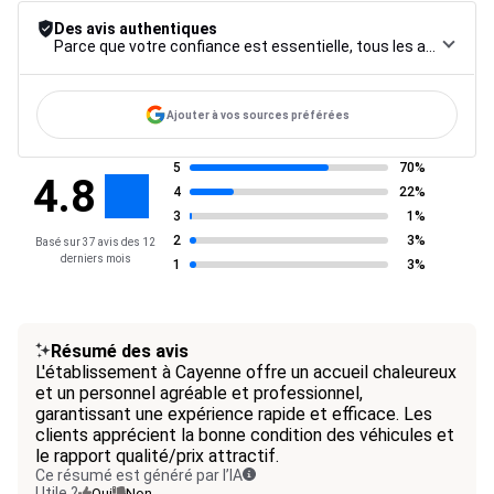
Des avis authentiques
Parce que votre confiance est essentielle, tous les avis font l’objet d’une procédure de contrôle rigoureuse, de leur collecte à leur modération, jusqu’à leur mise en ligne, afin de garantir une fiabilité maximale.
Ajouter à vos sources préférées
5
70%
4.8
4
22%
3
1%
2
3%
Basé sur 37 avis des 12
derniers mois
1
3%
Résumé des avis
L'établissement à Cayenne offre un accueil chaleureux
et un personnel agréable et professionnel,
garantissant une expérience rapide et efficace. Les
clients apprécient la bonne condition des véhicules et
le rapport qualité/prix attractif.
Ce résumé est généré par l’IA
Utile ?
Oui
Non