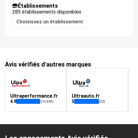
Établissements
285 établissements disponibles
Choisissez un établissement
Avis vérifiés d'autres marques
Ultraperformance.fr
Ultraauto.fr
a
4.8
5
(16 040)
(32)