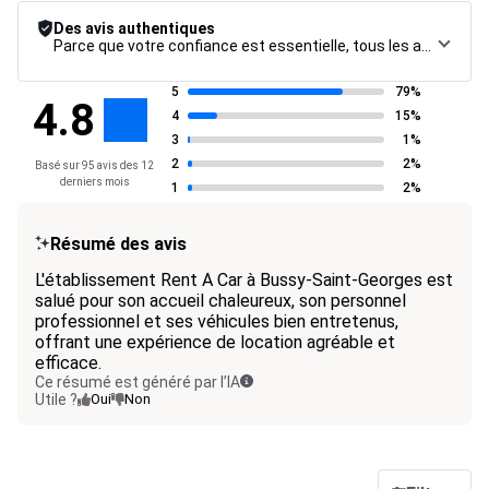
Des avis authentiques
Parce que votre confiance est essentielle, tous les avis font l’objet d’une procédure de contrôle rigoureuse, de leur collecte à leur modération, jusqu’à leur mise en ligne, afin de garantir une fiabilité maximale.
5
79%
4.8
4
15%
3
1%
2
2%
Basé sur 95 avis des 12
derniers mois
1
2%
Résumé des avis
L'établissement Rent A Car à Bussy-Saint-Georges est
salué pour son accueil chaleureux, son personnel
professionnel et ses véhicules bien entretenus,
offrant une expérience de location agréable et
efficace.
Ce résumé est généré par l’IA
Utile ?
Oui
Non