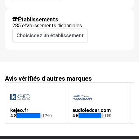
Établissements
285 établissements disponibles
Choisissez un établissement
Avis vérifiés d'autres marques
kejeo.fr
audioledcar.com
c
4.8
4.5
4.
(1 744)
(985)