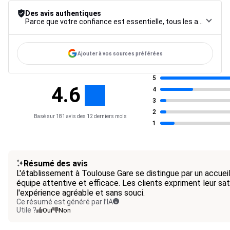
Des avis authentiques
Parce que votre confiance est essentielle, tous les avis font l’objet d’une procédure de contrôle rigoureuse, de leur collecte à leur modération, jusqu’à leur mise en ligne, afin de garantir une fiabilité maximale.
Ajouter à vos sources préférées
5
4.6
4
3
2
Basé sur 181 avis des 12 derniers mois
1
Résumé des avis
L'établissement à Toulouse Gare se distingue par un accuei
équipe attentive et efficace. Les clients expriment leur sat
l'expérience agréable et sans souci.
Ce résumé est généré par l’IA
Utile ?
Oui
Non