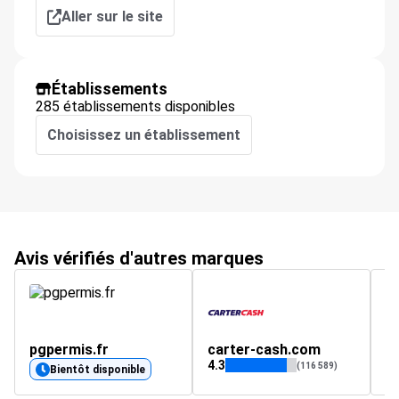
Aller sur le site
Établissements
285 établissements disponibles
Choisissez un établissement
Avis vérifiés d'autres marques
pgpermis.fr
carter-cash.com
z
4.3
4.
(116 589)
Bientôt disponible