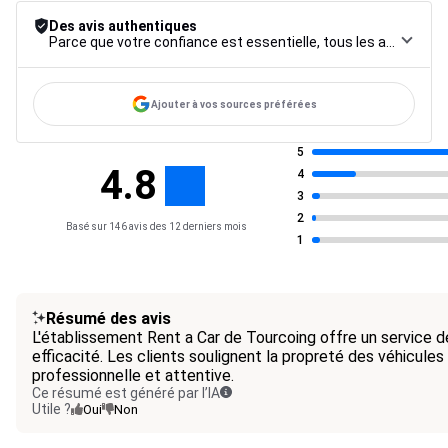
Des avis authentiques
Parce que votre confiance est essentielle, tous les avis font l’objet d’une procédure de contrôle rigoureuse, de leur collecte à leur modération, jusqu’à leur mise en ligne, afin de garantir une fiabilité maximale.
Ajouter à vos sources préférées
5
4.8
4
3
2
Basé sur 146 avis des 12 derniers mois
1
Résumé des avis
L'établissement Rent a Car de Tourcoing offre un service de
efficacité. Les clients soulignent la propreté des véhicules
professionnelle et attentive.
Ce résumé est généré par l’IA
Utile ?
Oui
Non