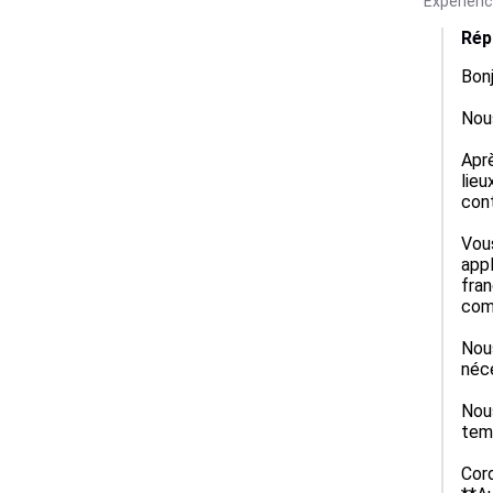
Expérienc
Rép
Bonj
Nous
Aprè
lieu
cont
Vous
appl
fran
comm
Nous
néce
Nous
temp
Cord