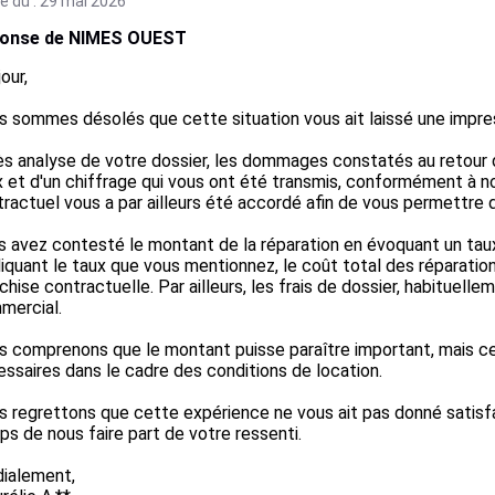
e du : 29 mai 2026
onse de NIMES OUEST
our,

 sommes désolés que cette situation vous ait laissé une impres
s analyse de votre dossier, les dommages constatés au retour du
x et d'un chiffrage qui vous ont été transmis, conformément à no
ractuel vous a par ailleurs été accordé afin de vous permettre de
 avez contesté le montant de la réparation en évoquant un taux
iquant le taux que vous mentionnez, le coût total des réparati
chise contractuelle. Par ailleurs, les frais de dossier, habituelle
ercial.

 comprenons que le montant puisse paraître important, mais cel
ssaires dans le cadre des conditions de location.

 regrettons que cette expérience ne vous ait pas donné satisfac
s de nous faire part de votre ressenti.

ialement,
