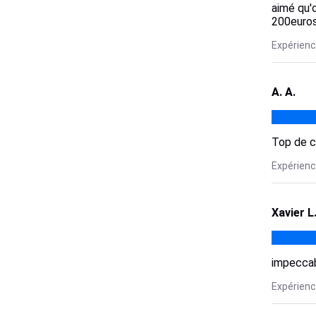
aimé qu'o
200euros 
Expérience
A. A.
Top de c
Expérience
Xavier L
impecca
Expérience