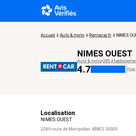
Accueil
Auto & moto
Rentacar.fr
NIMES O
NIMES OUEST
Auto & moto
285 établisseme
4.7
(Voir
Localisation
NIMES OUEST
2289 route de Montpellier,
NÎMES
30000