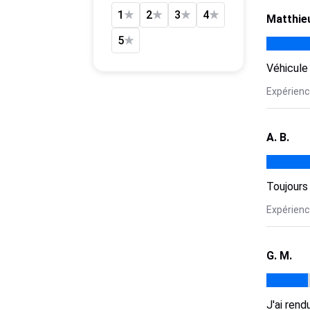
1
★
2
★
3
★
4
★
Matthie
5
★
Véhicule 
Expérience
A. B.
Toujours
Expérience
G. M.
J'ai rend