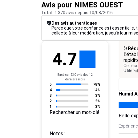
Avis pour NIMES OUEST
Total : 1 370 avis depuis 10/08/2016
Des avis authentiques
Parce que votre confiance est essentielle, t
collecte à leur modération, jusqu’à leur mise
Résu
4.7
L'étab
rapidi
Ce résu
Utile ?
Basé sur 230 avis des 12
derniers mois
5
78%
4
14%
Hamid A
3
3%
2
2%
1
3%
Rechercher un mot-clé
Belle exp
Expérience
Notes :