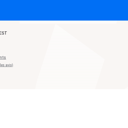
UEST
nts
 les avis)