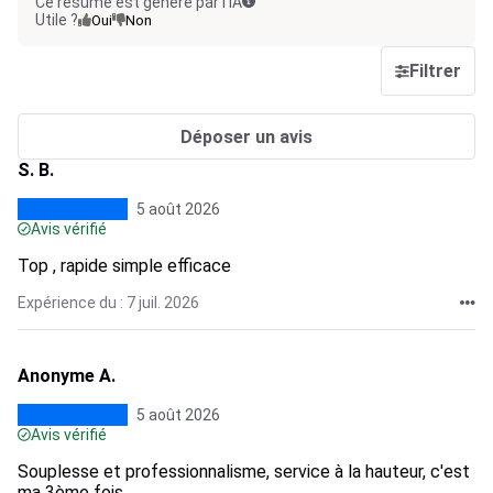
Ce résumé est généré par l’IA
Utile ?
Oui
Non
Filtrer
Déposer un avis
S. B.
5 août 2026
Avis vérifié
Top , rapide simple efficace
Expérience du : 7 juil. 2026
Anonyme A.
5 août 2026
Avis vérifié
Souplesse et professionnalisme, service à la hauteur, c'est
ma 3ème fois...