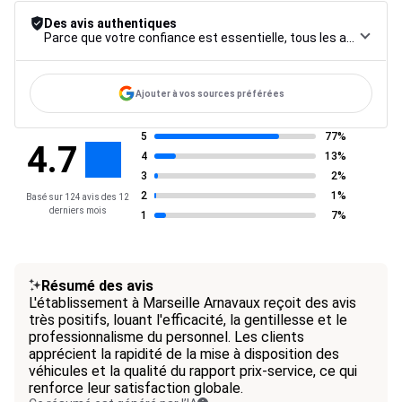
Des avis authentiques
Parce que votre confiance est essentielle, tous les avis font l’objet d’une procédure de contrôle rigoureuse, de leur collecte à leur modération, jusqu’à leur mise en ligne, afin de garantir une fiabilité maximale.
Ajouter à vos sources préférées
5
77%
4.7
4
13%
3
2%
2
1%
Basé sur 124 avis des 12
derniers mois
1
7%
Résumé des avis
L'établissement à Marseille Arnavaux reçoit des avis
très positifs, louant l'efficacité, la gentillesse et le
professionnalisme du personnel. Les clients
apprécient la rapidité de la mise à disposition des
véhicules et la qualité du rapport prix-service, ce qui
renforce leur satisfaction globale.