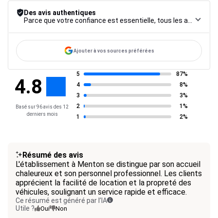
Des avis authentiques
Parce que votre confiance est essentielle, tous les avis font l’objet d’une procédure de contrôle rigoureuse, de leur collecte à leur modération, jusqu’à leur mise en ligne, afin de garantir une fiabilité maximale.
Ajouter à vos sources préférées
5
87%
4.8
4
8%
3
3%
2
1%
Basé sur 96 avis des 12
derniers mois
1
2%
Résumé des avis
L'établissement à Menton se distingue par son accueil
chaleureux et son personnel professionnel. Les clients
apprécient la facilité de location et la propreté des
véhicules, soulignant un service rapide et efficace.
Ce résumé est généré par l’IA
Utile ?
Oui
Non