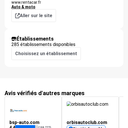
www.rentacar.fr
Auto & moto
Aller sur le site
Établissements
285 établissements disponibles
Choisissez un établissement
Avis vérifiés d'autres marques
bsp-auto.com
orbisautoclub.com
b
4.4
4.
(199 777)