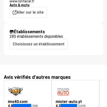
www.rentacar.fr
Auto & moto
Aller sur le site
Établissements
285 établissements disponibles
Choisissez un établissement
Avis vérifiés d'autres marques
ims40.com
mister-auto.yt
c
4.8
4.3
3.
(708)
(473)