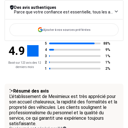
Des avis authentiques
Parce que votre confiance est essentielle, tous les avis font l’objet d’une procédure de contrôle rigoureuse, de leur collecte à leur modération, jusqu’à leur mise en ligne, afin de garantir une fiabilité maximale.
Ajouter à vos sources préférées
5
88%
4.9
4
9%
3
1%
2
1%
Basé sur 123 avis des 12
derniers mois
1
2%
Résumé des avis
L'établissement de Meximieux est très apprécié pour
son accueil chaleureux, la rapidité des formalités et la
propreté des véhicules. Les clients soulignent le
professionnalisme du personnel et la qualité du
service, ce qui garantit une expérience toujours
satisfaisante.