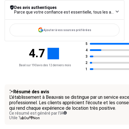
Des avis authentiques
Parce que votre confiance est essentielle, tous les avis font l’objet d’une procédure de contrôle rigoureuse, de leur collecte à leur modération, jusqu’à leur mise en ligne, afin de garantir une fiabilité maximale.
Ajouter à vos sources préférées
5
4.7
4
3
2
Basé sur 190 avis des 12 derniers mois
1
Résumé des avis
L'établissement à Beauvais se distingue par un service exce
professionnel. Les clients apprécient l'écoute et les consei
qui rend chaque expérience de location très positive.
Ce résumé est généré par l’IA
Utile ?
Oui
Non