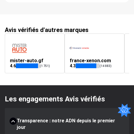
Avis vérifiés d'autres marques
mister-auto.gf
france-xenon.com
a
4.6
4.3
4.
(1 751)
(14 883)
Les engagements Avis vérifiés
Transparence : notre ADN depuis le premier
jour