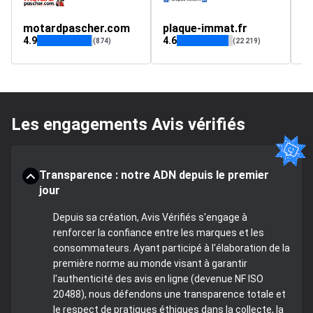
motardpascher.com
plaque-immat.fr
l
4.9
4.6
4.
(874)
(22 219)
Les engagements Avis vérifiés
Transparence : notre ADN depuis le premier
jour
Depuis sa création, Avis Vérifiés s'engage à
renforcer la confiance entre les marques et les
consommateurs. Ayant participé à l'élaboration de la
première norme au monde visant à garantir
l'authenticité des avis en ligne (devenue NF ISO
20488), nous défendons une transparence totale et
le respect de pratiques éthiques dans la collecte, la