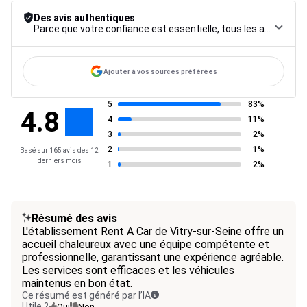
Des avis authentiques
Parce que votre confiance est essentielle, tous les avis font l’objet d’une procédure de contrôle rigoureuse, de leur collecte à leur modération, jusqu’à leur mise en ligne, afin de garantir une fiabilité maximale.
Ajouter à vos sources préférées
5
83%
4.8
4
11%
3
2%
2
1%
Basé sur 165 avis des 12
derniers mois
1
2%
Résumé des avis
L'établissement Rent A Car de Vitry-sur-Seine offre un
accueil chaleureux avec une équipe compétente et
professionnelle, garantissant une expérience agréable.
Les services sont efficaces et les véhicules
maintenus en bon état.
Ce résumé est généré par l’IA
Utile ?
Oui
Non