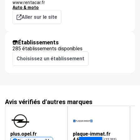
www.rentacar.fr
Auto & moto
Aller sur le site
Établissements
285 établissements disponibles
Choisissez un établissement
Avis vérifiés d'autres marques
plus.opel.fr
plaque-immat.fr
4
4.6
4.
(22 203)