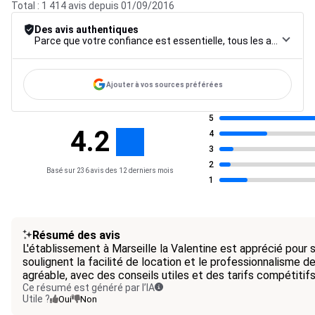
Total : 1 414 avis depuis 01/09/2016
Des avis authentiques
Parce que votre confiance est essentielle, tous les avis font l’objet d’une procédure de contrôle rigoureuse, de leur collecte à leur modération, jusqu’à leur mise en ligne, afin de garantir une fiabilité maximale.
Ajouter à vos sources préférées
5
4.2
4
3
2
Basé sur 236 avis des 12 derniers mois
1
Résumé des avis
L'établissement à Marseille la Valentine est apprécié pour s
soulignent la facilité de location et le professionnalisme de
agréable, avec des conseils utiles et des tarifs compétitifs
Ce résumé est généré par l’IA
Utile ?
Oui
Non