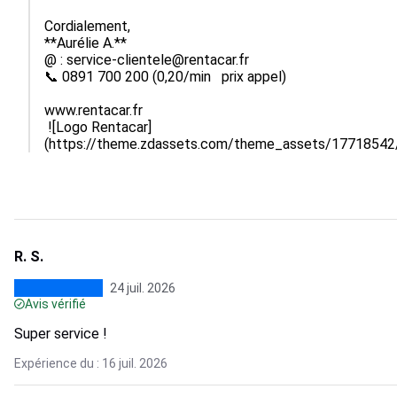
Cordialement,

**Aurélie A.**

@ : service-clientele@rentacar.fr

📞 0891 700 200 (0,20/min   prix appel)

www.rentacar.fr

 ![Logo Rentacar]
(https://theme.zdassets.com/theme_assets/177185
R. S.
24 juil. 2026
Avis vérifié
Super service !
Expérience du : 16 juil. 2026