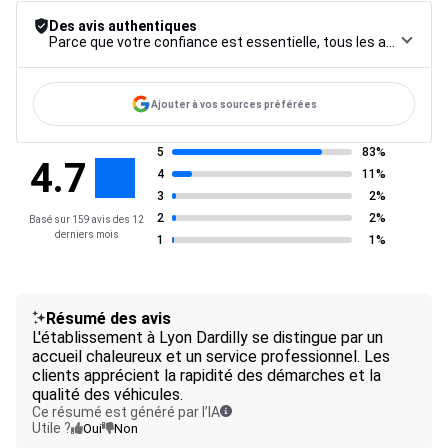
Des avis authentiques
Parce que votre confiance est essentielle, tous les avis font l’objet d’une procédure de contrôle rigoureuse, de leur collecte à leur modération, jusqu’à leur mise en ligne, afin de garantir une fiabilité maximale.
Ajouter à vos sources préférées
5
83%
4.7
4
11%
3
2%
2
2%
Basé sur 159 avis des 12
derniers mois
1
1%
Résumé des avis
L'établissement à Lyon Dardilly se distingue par un
accueil chaleureux et un service professionnel. Les
clients apprécient la rapidité des démarches et la
qualité des véhicules.
Ce résumé est généré par l’IA
Utile ?
Oui
Non