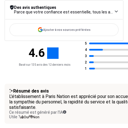
Des avis authentiques
Parce que votre confiance est essentielle, tous les avis font l’objet d’une procédure de contrôle rigoureuse, de leur collecte à leur modération, jusqu’à leur mise en ligne, afin de garantir une fiabilité maximale.
Ajouter à vos sources préférées
5
4.6
4
3
2
Basé sur 135 avis des 12 derniers mois
1
Résumé des avis
L'établissement à Paris Nation est apprécié pour son accuei
la sympathie du personnel, la rapidité du service et la quali
satisfaisante.
Ce résumé est généré par l’IA
Utile ?
Oui
Non