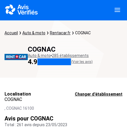
Accueil
Auto & moto
Rentacar.fr
COGNAC
COGNAC
Auto & moto
285 établissements
4.9
(Voir les avis)
Localisation
Changer d'établissement
COGNAC
,
COGNAC
16100
Avis pour COGNAC
Total : 261 avis depuis 23/05/2023