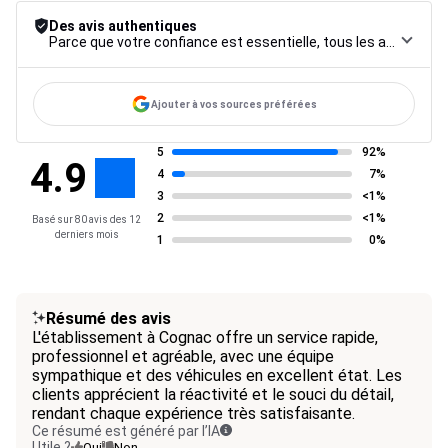
Des avis authentiques
Parce que votre confiance est essentielle, tous les avis font l’objet d’une procédure de contrôle rigoureuse, de leur collecte à leur modération, jusqu’à leur mise en ligne, afin de garantir une fiabilité maximale.
Ajouter à vos sources préférées
5
92%
4.9
4
7%
3
<1%
2
<1%
Basé sur 80 avis des 12
derniers mois
1
0%
Résumé des avis
L'établissement à Cognac offre un service rapide,
professionnel et agréable, avec une équipe
sympathique et des véhicules en excellent état. Les
clients apprécient la réactivité et le souci du détail,
rendant chaque expérience très satisfaisante.
Ce résumé est généré par l’IA
Utile ?
Oui
Non