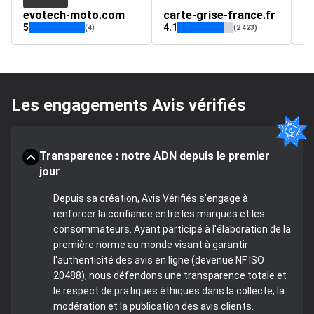
evotech-moto.com
carte-grise-france.fr
p
5
4.1
4.
(4)
(2 423)
Les engagements Avis vérifiés
Transparence : notre ADN depuis le premier
jour
Depuis sa création, Avis Vérifiés s'engage à
renforcer la confiance entre les marques et les
consommateurs. Ayant participé à l'élaboration de la
première norme au monde visant à garantir
l'authenticité des avis en ligne (devenue NF ISO
20488), nous défendons une transparence totale et
le respect de pratiques éthiques dans la collecte, la
modération et la publication des avis clients.