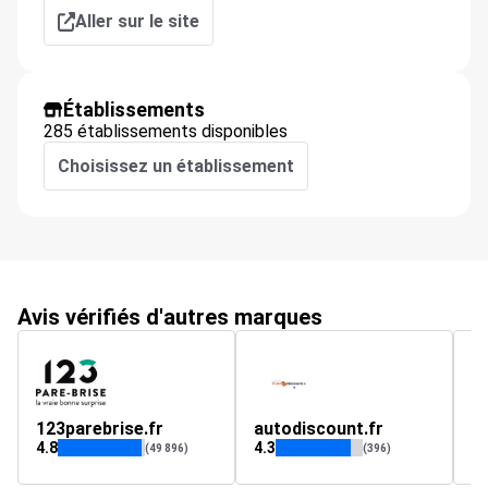
Aller sur le site
Établissements
285 établissements disponibles
Choisissez un établissement
Avis vérifiés d'autres marques
123parebrise.fr
autodiscount.fr
m
4.8
4.3
4.
(49 896)
(396)