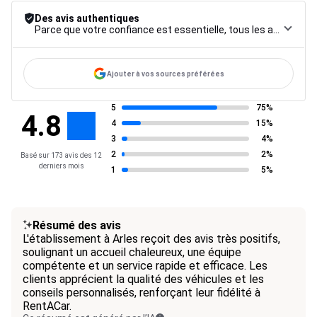
Des avis authentiques
Parce que votre confiance est essentielle, tous les avis font l’objet d’une procédure de contrôle rigoureuse, de leur collecte à leur modération, jusqu’à leur mise en ligne, afin de garantir une fiabilité maximale.
Ajouter à vos sources préférées
5
75%
4.8
4
15%
3
4%
2
2%
Basé sur 173 avis des 12
derniers mois
1
5%
Résumé des avis
L'établissement à Arles reçoit des avis très positifs,
soulignant un accueil chaleureux, une équipe
compétente et un service rapide et efficace. Les
clients apprécient la qualité des véhicules et les
conseils personnalisés, renforçant leur fidélité à
RentACar.