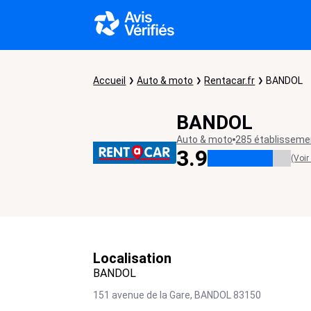
Accueil
Auto & moto
Rentacar.fr
BANDOL
BANDOL
Auto & moto
285 établisseme
3.9
(Voir
Localisation
BANDOL
151 avenue de la Gare,
BANDOL
83150