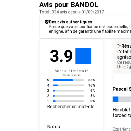
Avis pour BANDOL
Total : 934 avis depuis 01/09/2017
Des avis authentiques
Parce que votre confiance est essentielle, to
en ligne, afin de garantir une fiabilité maxim
Résu
3.9
L'étab
agréab
Ce résu
Utile ?
Basé sur 151 avis des 12
derniers mois
5
65%
4
16%
Pascal S
3
6%
2
5%
1
8%
Rechercher un mot-clé
Horrible
forced to
Notes :
Expérience