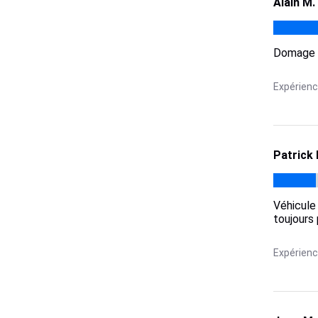
Alain M.
Domage d
Expérience
Patrick 
Véhicule
toujours
Expérience