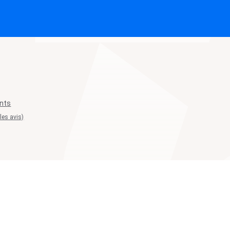
nts
 les avis)