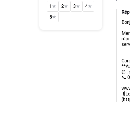
1
★
2
★
3
★
4
★
Rép
5
★
Bonj
Merc
répo
serv
Cord
**Au
@ : 
📞 0
www.
 ![Logo Rentacar]
(ht