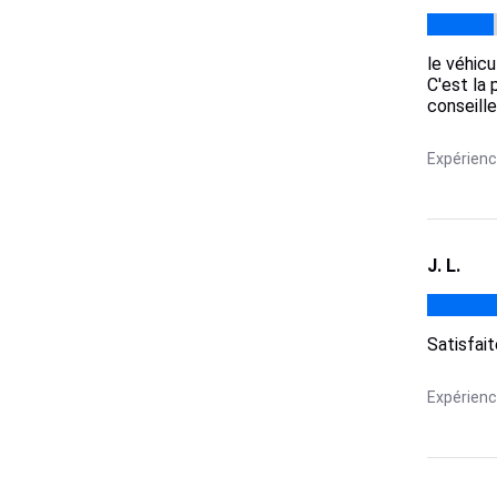
le véhicu
C'est la 
conseill
Expérience
J. L.
Satisfait
Expérience