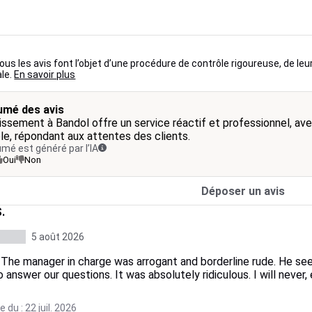
us les avis font l’objet d’une procédure de contrôle rigoureuse, de leu
ale.
En savoir plus
mé des avis
lissement à Bandol offre un service réactif et professionnel, ave
le, répondant aux attentes des clients.
mé est généré par l’IA
Oui
Non
Déposer un avis
.
5 août 2026
! The manager in charge was arrogant and borderline rude. He s
 answer our questions. It was absolutely ridiculous. I will never,
 du : 22 juil. 2026