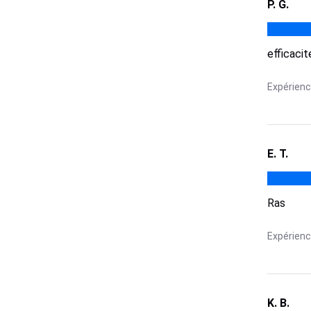
P. G.
efficaci
Expérience
E. T.
Ras
Expérience
K. B.