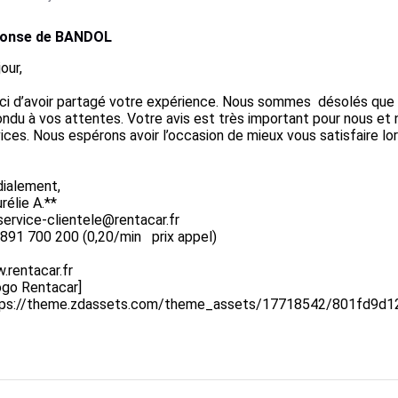
onse de BANDOL
our,

i d’avoir partagé votre expérience. Nous sommes  désolés que v
ndu à vos attentes. Votre avis est très important pour nous et 
ices. Nous espérons avoir l’occasion de mieux vous satisfaire lor
ialement,

rélie A.**

service-clientele@rentacar.fr

891 700 200 (0,20/min   prix appel)

rentacar.fr

tps://theme.zdassets.com/theme_assets/17718542/801fd9d