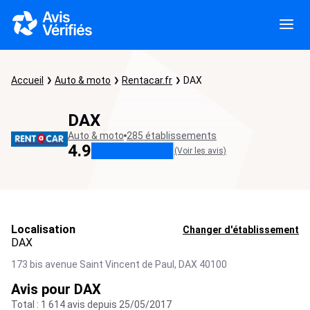
Accueil
Auto & moto
Rentacar.fr
DAX
DAX
Auto & moto
285 établissements
4.9
(Voir les avis)
Localisation
Changer d'établissement
DAX
173 bis avenue Saint Vincent de Paul,
DAX
40100
Avis pour DAX
Total : 1 614 avis depuis 25/05/2017