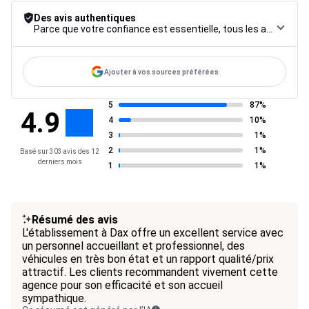
Des avis authentiques
Parce que votre confiance est essentielle, tous les avis font l’objet d’une procédure de contrôle rigoureuse, de leur collecte à leur modération, jusqu’à leur mise en ligne, afin de garantir une fiabilité maximale.
Ajouter à vos sources préférées
5
87%
4.9
4
10%
3
1%
2
1%
Basé sur 303 avis des 12
derniers mois
1
1%
Résumé des avis
L'établissement à Dax offre un excellent service avec
un personnel accueillant et professionnel, des
véhicules en très bon état et un rapport qualité/prix
attractif. Les clients recommandent vivement cette
agence pour son efficacité et son accueil
sympathique.