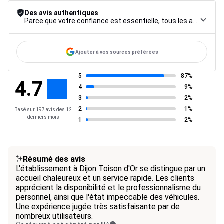
Des avis authentiques
Parce que votre confiance est essentielle, tous les avis font l’objet d’une procédure de contrôle rigoureuse, de leur collecte à leur modération, jusqu’à leur mise en ligne, afin de garantir une fiabilité maximale.
Ajouter à vos sources préférées
5
87%
4.7
4
9%
3
2%
2
1%
Basé sur 197 avis des 12
derniers mois
1
2%
Résumé des avis
L'établissement à Dijon Toison d'Or se distingue par un
accueil chaleureux et un service rapide. Les clients
apprécient la disponibilité et le professionnalisme du
personnel, ainsi que l'état impeccable des véhicules.
Une expérience jugée très satisfaisante par de
nombreux utilisateurs.