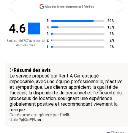
Ajouter à vos sources préférées
5
80%
4.6
4
13%
3
3%
2
2%
Basé sur 56 707 avis des 12
derniers mois
1
3%
Résumé des avis
Le service proposé par Rent A Car est jugé
impeccable, avec une équipe professionnelle, réactive
et sympathique. Les clients apprécient la qualité de
l'accueil, la disponibilité du personnel et l'efficacité du
processus de location, soulignant une expérience
globalement positive et recommandant vivement la
marque.
Ce résumé est généré par l’IA
Utile ?
Oui
Non