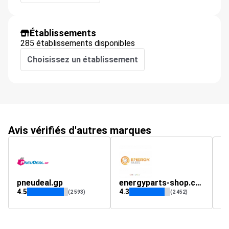
Établissements
285 établissements disponibles
Choisissez un établissement
Avis vérifiés d'autres marques
pneudeal.gp
energyparts-shop.com
A
4.5
4.3
4.
(2 593)
(2 452)