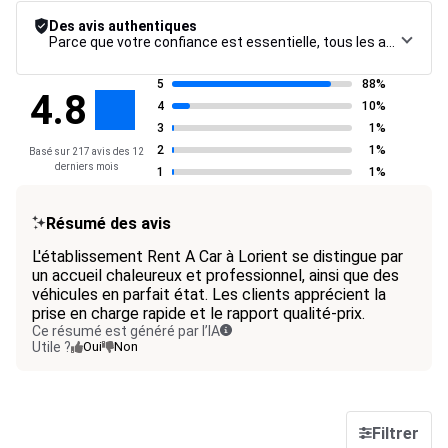
Des avis authentiques
Parce que votre confiance est essentielle, tous les avis font l’objet d’une procédure de contrôle rigoureuse, de leur collecte à leur modération, jusqu’à leur mise en ligne, afin de garantir une fiabilité maximale.
5
88%
4.8
4
10%
3
1%
2
1%
Basé sur 217 avis des 12
derniers mois
1
1%
Résumé des avis
L'établissement Rent A Car à Lorient se distingue par
un accueil chaleureux et professionnel, ainsi que des
véhicules en parfait état. Les clients apprécient la
prise en charge rapide et le rapport qualité-prix.
Ce résumé est généré par l’IA
Utile ?
Oui
Non
Filtrer