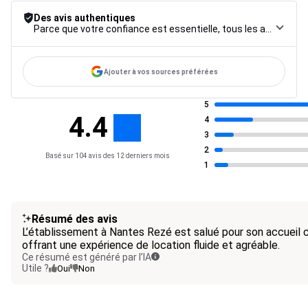
Des avis authentiques
Parce que votre confiance est essentielle, tous les avis font l’objet d’une procédure de contrôle rigoureuse, de leur collecte à leur modération, jusqu’à leur mise en ligne, afin de garantir une fiabilité maximale.
Ajouter à vos sources préférées
5
4.4
4
3
2
Basé sur 104 avis des 12 derniers mois
1
Résumé des avis
L’établissement à Nantes Rezé est salué pour son accueil c
offrant une expérience de location fluide et agréable.
Ce résumé est généré par l’IA
Utile ?
Oui
Non