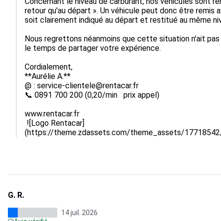
Concernant le niveau de carburant, nos véhicules sont re
retour qu'au départ ». Un véhicule peut donc être remis ave
soit clairement indiqué au départ et restitué au même niv
Nous regrettons néanmoins que cette situation n'ait pas 
le temps de partager votre expérience.

Cordialement,

**Aurélie A.**

@ : service-clientele@rentacar.fr

📞 0891 700 200 (0,20/min   prix appel)

www.rentacar.fr

 ![Logo Rentacar]
(https://theme.zdassets.com/theme_assets/177185
G. R.
14 juil. 2026