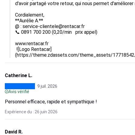
d'avoir partagé votre retour, qui nous permet d'améliorer 
Cordialement,

**Aurélie A.**

@ : service-clientele@rentacar.fr

📞 0891 700 200 (0,20/min   prix appel)

www.rentacar.fr

 ![Logo Rentacar]
(https://theme.zdassets.com/theme_assets/177185
Catherine L.
9 juil. 2026
Avis vérifié
Personnel efficace, rapide et sympathique !
Expérience du : 26 juin 2026
David R.