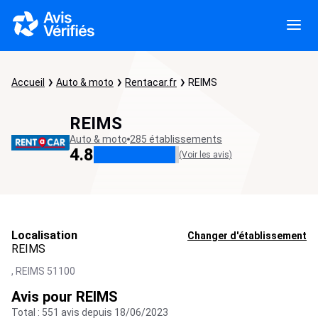
Accueil
Auto & moto
Rentacar.fr
REIMS
REIMS
Auto & moto
285 établissements
4.8
(Voir les avis)
Localisation
Changer d'établissement
REIMS
,
REIMS
51100
Avis pour REIMS
Total : 551 avis depuis 18/06/2023