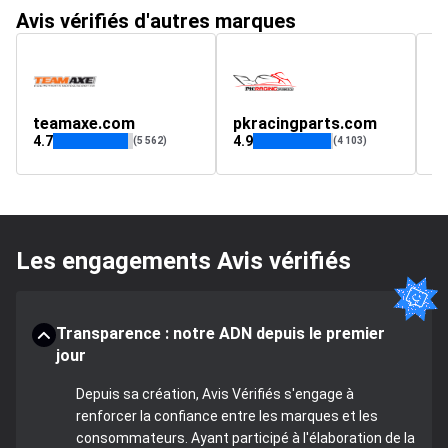
Avis vérifiés d'autres marques
teamaxe.com
pkracingparts.com
R
4.7
4.9
4.
(5 562)
(4 103)
Les engagements Avis vérifiés
Transparence : notre ADN depuis le premier
jour
Depuis sa création, Avis Vérifiés s'engage à
renforcer la confiance entre les marques et les
consommateurs. Ayant participé à l'élaboration de la