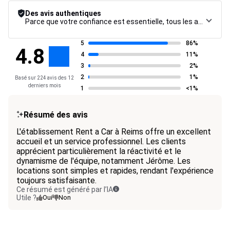
Des avis authentiques
Parce que votre confiance est essentielle, tous les avis font l’objet d’une procédure de contrôle rigoureuse, de leur collecte à leur modération, jusqu’à leur mise en ligne, afin de garantir une fiabilité maximale.
5
86%
4.8
4
11%
3
2%
2
1%
Basé sur 224 avis des 12
derniers mois
1
<1%
Résumé des avis
L'établissement Rent a Car à Reims offre un excellent
accueil et un service professionnel. Les clients
apprécient particulièrement la réactivité et le
dynamisme de l'équipe, notamment Jérôme. Les
locations sont simples et rapides, rendant l'expérience
toujours satisfaisante.
Ce résumé est généré par l’IA
Utile ?
Oui
Non