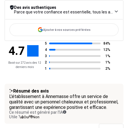
Des avis authentiques
Parce que votre confiance est essentielle, tous les avis font l’objet d’une procédure de contrôle rigoureuse, de leur collecte à leur modération, jusqu’à leur mise en ligne, afin de garantir une fiabilité maximale.
Ajouter à vos sources préférées
5
84%
4.7
4
12%
3
1%
2
1%
Basé sur 272 avis des 12
derniers mois
1
2%
Résumé des avis
L'établissement à Annemasse offre un service de
qualité avec un personnel chaleureux et professionnel,
garantissant une expérience positive et efficace.
Ce résumé est généré par l’IA
Utile ?
Oui
Non