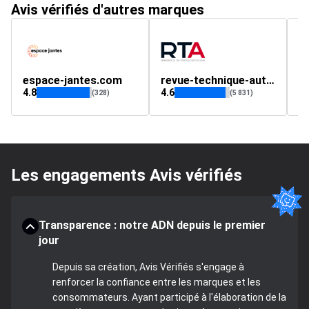
Avis vérifiés d'autres marques
espace-jantes.com
revue-technique-auto.fr
t
4.8
4.6
(328)
(5 831)
Les engagements Avis vérifiés
Transparence : notre ADN depuis le premier
jour
Depuis sa création, Avis Vérifiés s'engage à
renforcer la confiance entre les marques et les
consommateurs. Ayant participé à l'élaboration de la