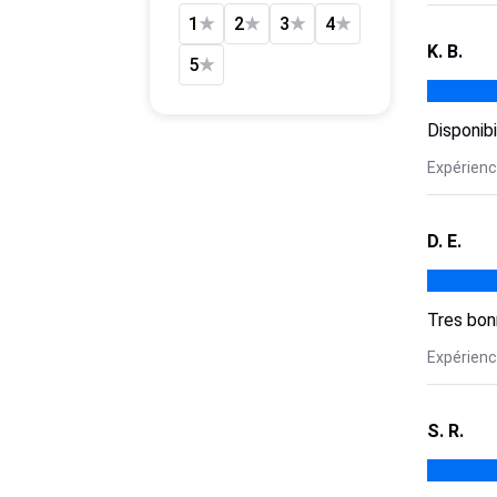
1
★
2
★
3
★
4
★
K. B.
5
★
Disponibi
Expérience
D. E.
Tres bon
Expérience
S. R.