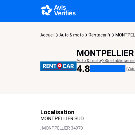
Accueil
Auto & moto
Rentacar.fr
MONTPEL
MONTPELLIER
Auto & moto
285 établisseme
4.8
(Voir
Localisation
MONTPELLIER SUD
,
MONTPELLIER
34970