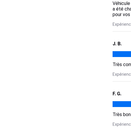
Véhicule 
a été ch
pour vos
Expérience
J. B.
Très com
Expérience
F. G.
Très bon 
Expérience