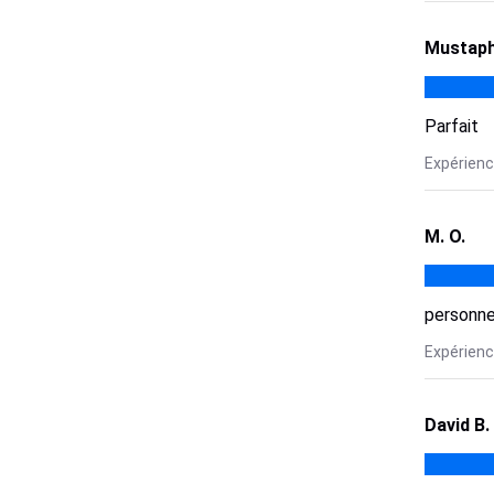
Mustaph
Parfait
Expérience
M. O.
personne
Expérience
David B.