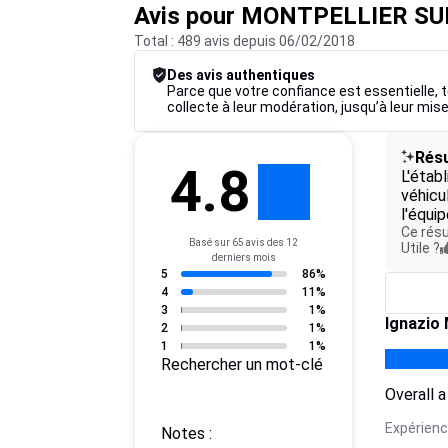
Avis pour MONTPELLIER SU
Total : 489 avis depuis 06/02/2018
Des avis authentiques
Parce que votre confiance est essentielle, t
collecte à leur modération, jusqu’à leur mise
Résu
4.8
L'étab
véhicu
l'équi
Ce résu
Basé sur 65 avis des 12
Utile ?
derniers mois
5
86%
4
11%
3
1%
Ignazio 
2
1%
1
1%
Rechercher un mot-clé
Overall a
Expérience
Notes :