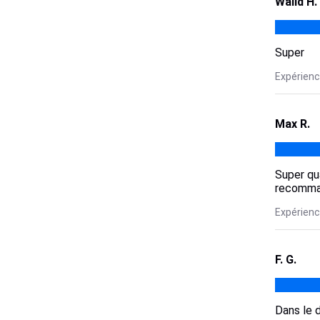
Walid H.
Super
Expérience
Max R.
Super qua
recomma
Expérienc
F. G.
Dans le d