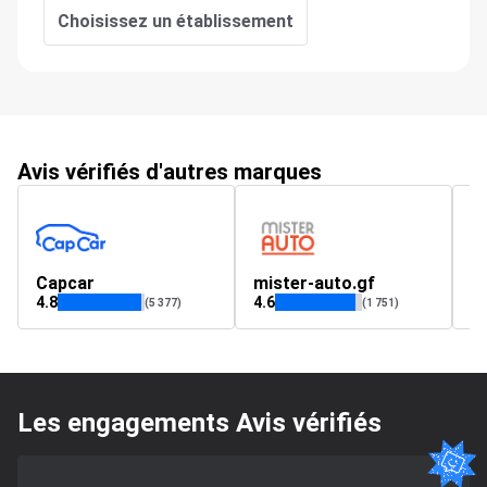
Choisissez un établissement
Avis vérifiés d'autres marques
Capcar
mister-auto.gf
m
4.8
4.6
4.
(5 377)
(1 751)
Les engagements Avis vérifiés