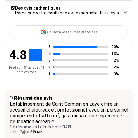
Des avis authentiques
Parce que votre confiance est essentielle, tous les avis font l’objet d’une procédure de contrôle rigoureuse, de leur collecte à leur modération, jusqu’à leur mise en ligne, afin de garantir une fiabilité maximale.
Ajouter à vos sources préférées
5
80%
4.8
4
13%
3
2%
2
2%
Basé sur 154 avis des 12
derniers mois
1
3%
Résumé des avis
L'établissement de Saint Germain en Laye offre un
accueil chaleureux et professionnel, avec un personnel
compétent et attentif, garantissant une expérience
de location agréable.
Ce résumé est généré par l’IA
Utile ?
Oui
Non