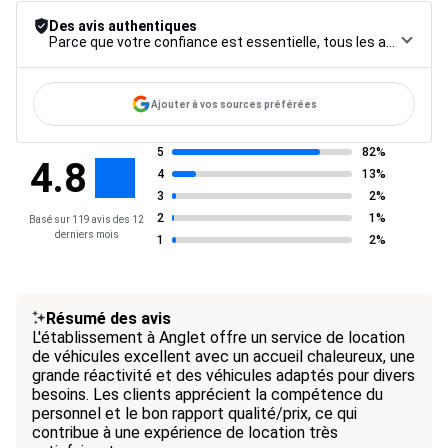
Des avis authentiques
Parce que votre confiance est essentielle, tous les avis font l’objet d’une procédure de contrôle rigoureuse, de leur collecte à leur modération, jusqu’à leur mise en ligne, afin de garantir une fiabilité maximale.
Ajouter à vos sources préférées
5
82%
4.8
4
13%
3
2%
2
1%
Basé sur 119 avis des 12
derniers mois
1
2%
Résumé des avis
L'établissement à Anglet offre un service de location
de véhicules excellent avec un accueil chaleureux, une
grande réactivité et des véhicules adaptés pour divers
besoins. Les clients apprécient la compétence du
personnel et le bon rapport qualité/prix, ce qui
contribue à une expérience de location très