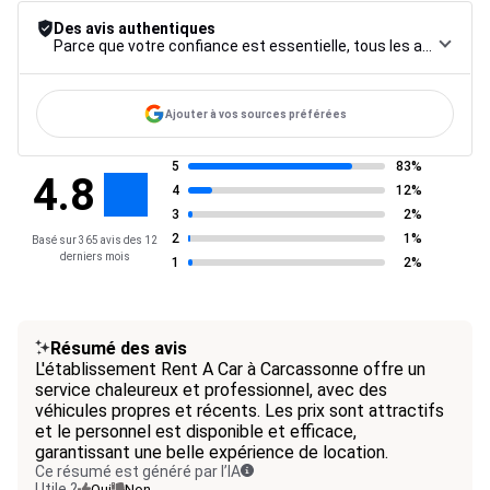
Des avis authentiques
Parce que votre confiance est essentielle, tous les avis font l’objet d’une procédure de contrôle rigoureuse, de leur collecte à leur modération, jusqu’à leur mise en ligne, afin de garantir une fiabilité maximale.
Ajouter à vos sources préférées
5
83%
4.8
4
12%
3
2%
2
1%
Basé sur 365 avis des 12
derniers mois
1
2%
Résumé des avis
L'établissement Rent A Car à Carcassonne offre un
service chaleureux et professionnel, avec des
véhicules propres et récents. Les prix sont attractifs
et le personnel est disponible et efficace,
garantissant une belle expérience de location.
Ce résumé est généré par l’IA
Utile ?
Oui
Non