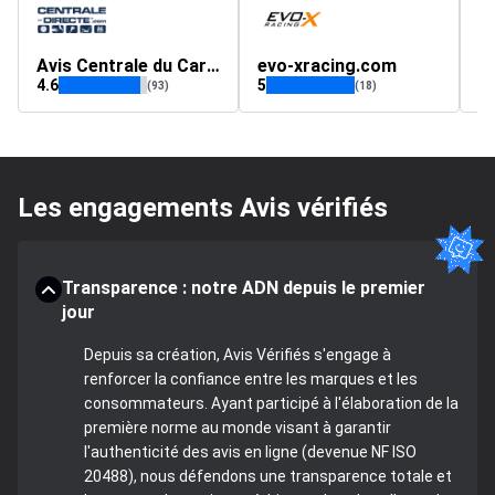
Avis Centrale du Carrossier - Par Centrale Directe
evo-xracing.com
s
4.6
5
4.
(93)
(18)
Les engagements Avis vérifiés
Transparence : notre ADN depuis le premier
jour
Depuis sa création, Avis Vérifiés s'engage à
renforcer la confiance entre les marques et les
consommateurs. Ayant participé à l'élaboration de la
première norme au monde visant à garantir
l'authenticité des avis en ligne (devenue NF ISO
20488), nous défendons une transparence totale et