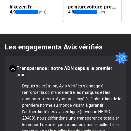
bikezen.fr
peinturevoiture-pro.fr
m
4.9
4.9
4.
(234)
(512)
Les engagements Avis vérifiés
Transparence : notre ADN depuis le premier
jour
Depuis sa création, Avis Vérifiés s'engage à
renforcer la confiance entre les marques et les
consommateurs. Ayant participé à l'élaboration de la
première norme au monde visant à garantir
l'authenticité des avis en ligne (devenue NF ISO
20488), nous défendons une transparence totale et
le respect de pratiques éthiques dans la collecte, la