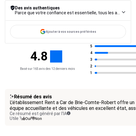
Des avis authentiques
Parce que votre confiance est essentielle, tous les avis font l’objet d’une procédure de contrôle rigoureuse, de leur collecte à leur modération, jusqu’à leur mise en ligne, afin de garantir une fiabilité maximale.
Ajouter à vos sources préférées
5
4.8
4
3
2
Basé sur 165 avis des 12 derniers mois
1
Résumé des avis
L'établissement Rent a Car de Brie-Comte-Robert offre un 
équipe accueillante et des véhicules en excellent état, ass
Ce résumé est généré par l’IA
Utile ?
Oui
Non