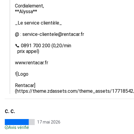
Cordialement,

**Alyssa**

_Le service clientèle_

@ : service-clientele@rentacar.fr

📞 0891 700 200 (0,20/min

  prix appel)

www.rentacar.fr

![Logo
Rentacar]
(https://theme.zdassets.com/theme_assets/177185
C. C.
17 mai 2026
Avis vérifié